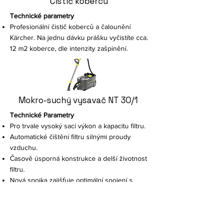
Čistič koberců
Technické parametry
Profesionální čistič koberců a čalounění
Kärcher. Na jednu dávku prášku vyčistíte cca.
12 m2 koberce, dle intenzity zašpinění.
Mokro-suchý vysavač NT 30/1
Technické Parametry
Pro trvale vysoký sací výkon a kapacitu filtru.
Automatické čištění filtru silnými proudy
vzduchu.
Časově úsporná konstrukce a delší životnost
filtru.
Nová spojka zajišťuje optimální spojení s
elektrickým nářadím.
Pomocí otočného kroužku na základním
tělese spojky lze upravovat sací sílu.