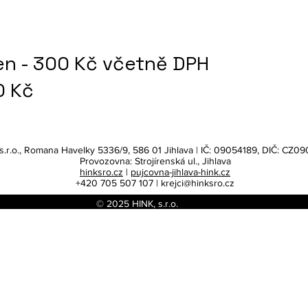
en - 300 Kč včetně DPH
0 Kč
s.r.o., Romana Havelky 5336/9, 586 01 Jihlava | IČ: 09054189, DIČ: CZ0
Provozovna: Strojírenská ul., Jihlava
hinksro.cz
|
pujcovna-jihlava-hink.cz
+420 705 507 107 |
krejci@hinksro.cz
© 2025 HINK, s.r.o.