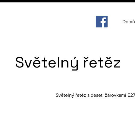
Domů
Světelný řetěz
Světelný řetěz s deseti žárovkami E2